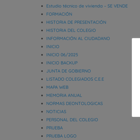
Estudio técnico de vivienda – SE VENDE
FORMACIÓN
HISTORIA DE PRESENTACIÓN
HISTORIA DEL COLEGIO
INFORMACIÓN AL CIUDADANO
INICIO
INICIO 06/2025
INICIO BACKUP
JUNTA DE GOBIERNO
LISTADO COLEGIADOS C.E.E
MAPA WEB
MEMORIA ANUAL
NORMAS DEONTOLOGICAS
NOTICIAS
PERSONAL DEL COLEGIO
PRUEBA
PRUEBA LOGO