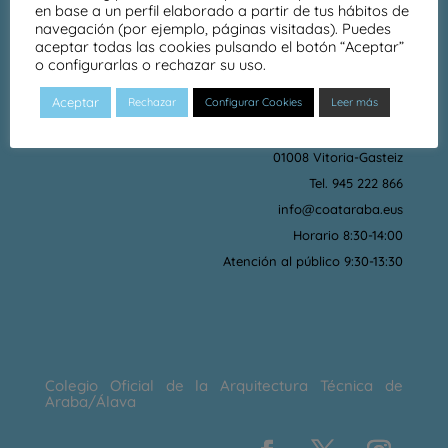
en base a un perfil elaborado a partir de tus hábitos de
navegación (por ejemplo, páginas visitadas). Puedes
aceptar todas las cookies pulsando el botón “Aceptar”
o configurarlas o rechazar su uso.
DÓNDE ESTAMOS
Aceptar
Rechazar
Configurar Cookies
Leer más
Senda José Luis Gonzalo Bilbao 1 · Bajo
01008 Vitoria-Gasteiz
Tel. 945 222 866
info@coataraba.eus
Horario 8:30-14:00
Atención al público 9:30-13:30
Colegio Oficial de la Arquitectura Técnica de
Araba/Álava