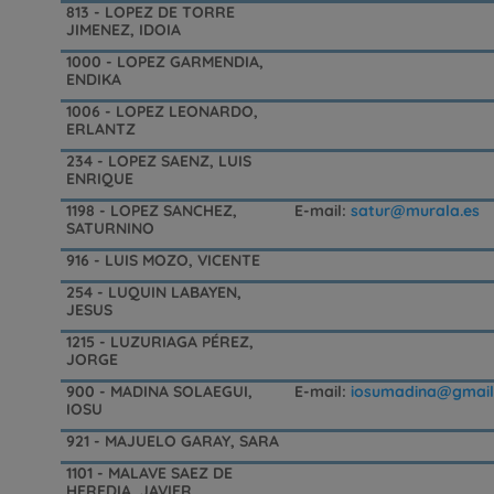
813 - LOPEZ DE TORRE
JIMENEZ, IDOIA
1000 - LOPEZ GARMENDIA,
ENDIKA
1006 - LOPEZ LEONARDO,
ERLANTZ
234 - LOPEZ SAENZ, LUIS
ENRIQUE
1198 - LOPEZ SANCHEZ,
E-mail:
satur@murala.es
SATURNINO
916 - LUIS MOZO, VICENTE
254 - LUQUIN LABAYEN,
JESUS
1215 - LUZURIAGA PÉREZ,
JORGE
900 - MADINA SOLAEGUI,
E-mail:
iosumadina@gmail
IOSU
921 - MAJUELO GARAY, SARA
1101 - MALAVE SAEZ DE
HEREDIA, JAVIER