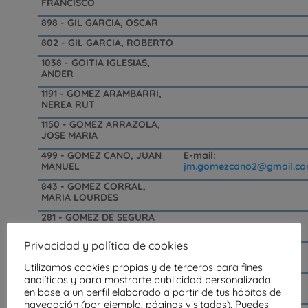
FRANCISCO
898 - GIL GARCIA, OSCAR
802 - GIL GARCIA, ROBERTO
1038 - GOITIA IGLESIAS,
ANDER
1191 - GOMEZ ARAMBARRI,
NEREA RUT
1150 - GOMEZ ARRAZOLA,
JOSE MARIA
499 - GOMEZ CANO, JUAN
E-mail:
MANUEL
jm.gomezcano2@gmail.c
843 - GOMEZ CORRAL,
MARIA LOURDES
281 - GOMEZ DE SEGURA
SANCHO, JAIME
Privacidad y política de cookies
471 - GOMEZ DE SEGURA
SANCHO, JUAN CARLOS
Utilizamos cookies propias y de terceros para fines
analíticos y para mostrarte publicidad personalizada
1053 - GOMEZ PINEDO,
DIEGO
en base a un perfil elaborado a partir de tus hábitos de
navegación (por ejemplo, páginas visitadas). Puedes