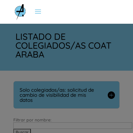
LISTADO DE
COLEGIADOS/AS COAT
ARABA
Solo colegiados/as: solicitud de
cambio de visibilidad de mis
datos
Filtrar por nombre: