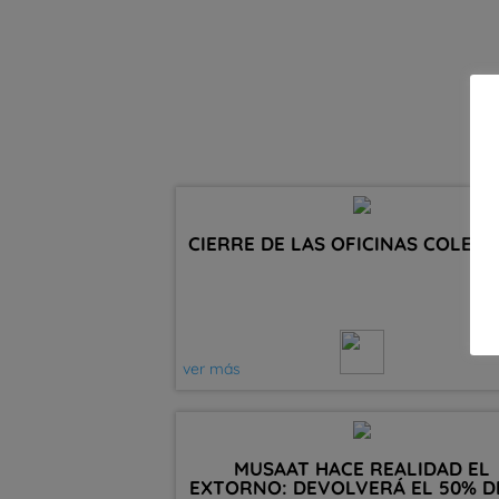
CIERRE DE LAS OFICINAS COLEGI
ver más
MUSAAT HACE REALIDAD EL
EXTORNO: DEVOLVERÁ EL 50% D