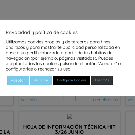
NOVEDADES
Privacidad y política de cookies
Utilizamos cookies propias y de terceros para fines
analíticos y para mostrarte publicidad personalizada en
base a un perfil elaborado a partir de tus hábitos de
navegación (por ejemplo, páginas visitadas). Puedes
aceptar todas las cookies pulsando el botón “Aceptar” o
ALES
EL COAT ARABA PARTICIPA EN EL
configurarlas o rechazar su uso.
FORO SOBRE AYUDAS A LA
C
REHABILITACIÓN DEL DIARIO DE
Aceptar
NOTICIAS DE ALAVA
Rechazar
Configurar Cookies
Leer más
ver más
ir a publicación
ver
HOJA DE INFORMACIÓN TÉCNICA HIT
E LA
3/26 JUNIO