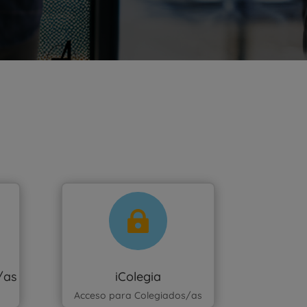

/as
iColegia
Acceso para Colegiados/as