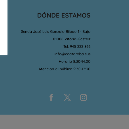
DÓNDE ESTAMOS
Senda José Luis Gonzalo Bilbao 1 · Bajo
01008 Vitoria-Gasteiz
Tel. 945 222 866
info@coataraba.eus
Horario 8:30-14:00
Atención al público 9:30-13:30