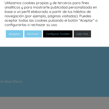
Utilizamos cookies propias y de terceros para fines
analíticos y para mostrarte publicidad personalizada en
base a un perfil elaborado a partir de tus hábitos de
E USO
navegación (por ejemplo, páginas visitadas). Puedes
aceptar todas las cookies pulsando el botón “Aceptar” o
configurarlas o rechazar su uso.
POLÍTICA DE PRIVACIDAD
Aceptar
Rechazar
Configurar Cookies
Leer más
e Araba/Álava