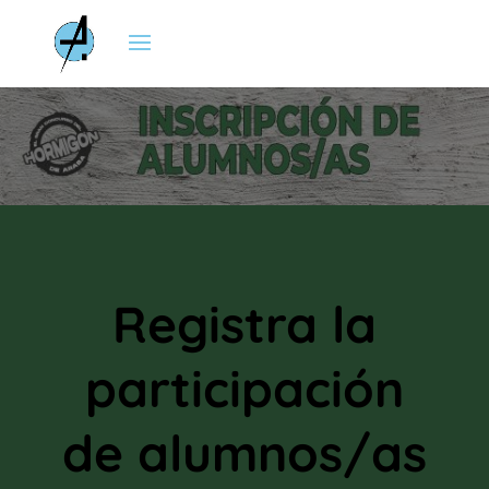
Registra la
participación
de alumnos/as