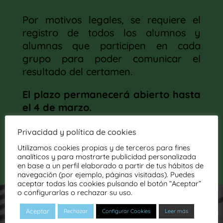
Por motivos legales, se requiere el
registro de todos los alumnos y
alumnas que participen en cada
grupo para poder comunicar el
resultado del certamen.
El plazo permanecerá abierto hasta
el 4 de marzo.
Privacidad y política de cookies
ABRIR FORMULARIO
Utilizamos cookies propias y de terceros para fines
analíticos y para mostrarte publicidad personalizada
en base a un perfil elaborado a partir de tus hábitos de
navegación (por ejemplo, páginas visitadas). Puedes
aceptar todas las cookies pulsando el botón “Aceptar”
o configurarlas o rechazar su uso.
Aceptar
Rechazar
Configurar Cookies
Leer más