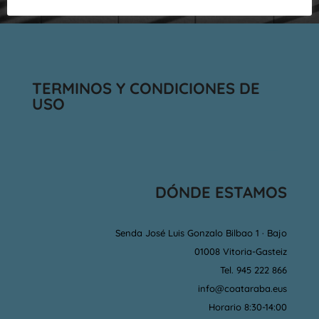
TERMINOS Y CONDICIONES DE
USO
DÓNDE ESTAMOS
Senda José Luis Gonzalo Bilbao 1 · Bajo
01008 Vitoria-Gasteiz
Tel. 945 222 866
info@coataraba.eus
Horario 8:30-14:00