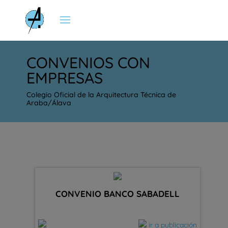
CONVENIOS CON
EMPRESAS
Colegio Oficial de la Arquitectura Técnica de
Araba/Álava
CONVENIO BANCO SABADELL
ir a publicación