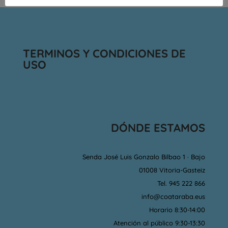
TERMINOS Y CONDICIONES DE
USO
DÓNDE ESTAMOS
Senda José Luis Gonzalo Bilbao 1 · Bajo
01008 Vitoria-Gasteiz
Tel. 945 222 866
info@coataraba.eus
Horario 8:30-14:00
Atención al público 9:30-13:30