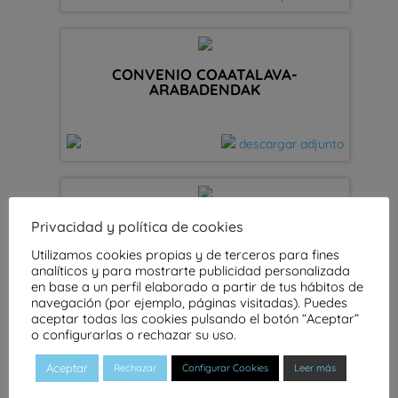
CONVENIO COAATALAVA-
ARABADENDAK
descargar adjunto
CONVENIO CAJA RURAL NAVARRA
Privacidad y política de cookies
2020
Utilizamos cookies propias y de terceros para fines
analíticos y para mostrarte publicidad personalizada
en base a un perfil elaborado a partir de tus hábitos de
descargar adjunto
navegación (por ejemplo, páginas visitadas). Puedes
aceptar todas las cookies pulsando el botón “Aceptar”
o configurarlas o rechazar su uso.
Aceptar
Rechazar
Configurar Cookies
Leer más