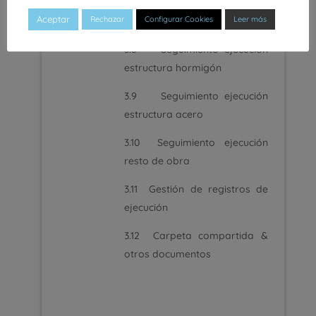
3.7 Gestión documentos de
Aceptar
Rechazar
Configurar Cookies
Leer más
laboratorio
3.8 Seguimiento ejecución
estructura hormigón
3.9 Seguimiento ejecución
estructura acero
3.10 Seguimiento ejecución
resto de obra
3.11 Gestión de registros de
ejecución
3.12 Carpeta compartida &
otros documentos