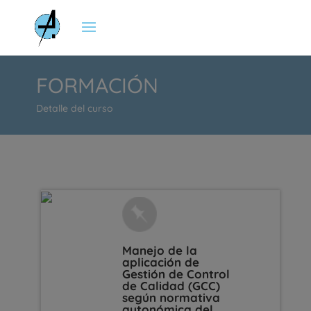
FORMACIÓN
Detalle del curso
Manejo de la
aplicación de
Gestión de Control
de Calidad (GCC)
según normativa
autonómica del