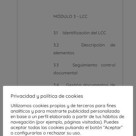
MÓDULO 3 - LCC
3.1 Identificación del LCC
3.2 Descripción de
elementos
3.3 Seguimiento control
documental
3.4 Gestión documentos de
garantía
Privacidad y política de cookies
3.5 Seguimiento de ensayos
Utilizamos cookies propias y de terceros para fines
analíticos y para mostrarte publicidad personalizada
en base a un perfil elaborado a partir de tus hábitos de
3.6 Seguimiento ensayos
navegación (por ejemplo, páginas visitadas). Puedes
Hormigón
aceptar todas las cookies pulsando el botón “Aceptar”
o configurarlas o rechazar su uso.