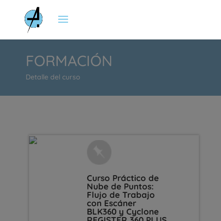
FORMACIÓN
Detalle del curso
Curso Práctico de
Nube de Puntos:
Flujo de Trabajo
con Escáner
BLK360 y Cyclone
REGISTER 360 PLUS