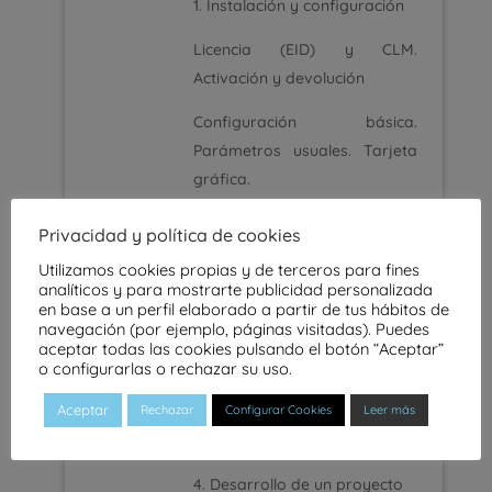
1. Instalación y configuración
Licencia (EID) y CLM.
Activación y devolución
Configuración básica.
Parámetros usuales. Tarjeta
gráfica.
2. Estructura de carpetas
Privacidad y política de cookies
Uso de carpetas.
Utilizamos cookies propias y de terceros para fines
analíticos y para mostrarte publicidad personalizada
Almacenamiento, temporales,
en base a un perfil elaborado a partir de tus hábitos de
archivo.
navegación (por ejemplo, páginas visitadas). Puedes
aceptar todas las cookies pulsando el botón “Aceptar”
o configurarlas o rechazar su uso.
3. Estructura de proyectos
Aceptar
Rechazar
Elementos. Escaneo, enlace,
Configurar Cookies
Leer más
conjunto, Sitemap.
4. Desarrollo de un proyecto