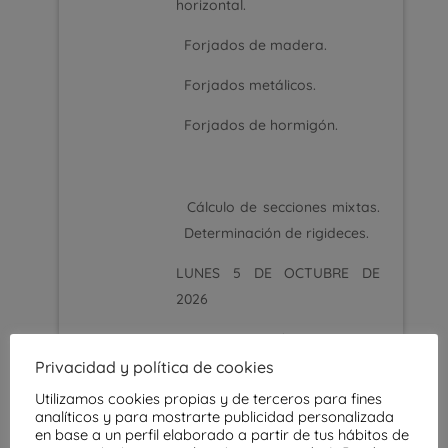
horizontal.
Forjados de madera.
Forjados metálicos.
Forjados de hormigón.
Cálculo de secciones mixtas.
Determinación de rigideces.
LUNES 5
DE OCTUBRE DE
2026
De 17:00 a 21:00 horas
Privacidad y política de cookies
SESIÓN 3:
Utilizamos cookies propias y de terceros para fines
analíticos y para mostrarte publicidad personalizada
-Actuaciones en escaleras.
en base a un perfil elaborado a partir de tus hábitos de