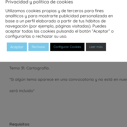
Privacidad y política de cookies
Utilizamos cookies propias y de terceros para fines
Tema 26. Instalaciones I.
analíticos y para mostrarte publicidad personalizada en
base a un perfil elaborado a partir de tus hábitos de
Tema 27. Instalaciones II.
navegación (por ejemplo, páginas visitadas). Puedes
aceptar todas las cookies pulsando el botón “Aceptar” o
Tema 28. Habitabilidad de la vivienda.
configurarlas o rechazar su uso.
Tema 29. Vivienda protegida.
Aceptar
Rechazar
Configurar Cookies
Leer más
Tema 30. Presupuestos y mediciones.
Tema 31. Cartografía.
*Si algún tema aparece en una convocatoria y no está en nue
será incluido*
Requisitos
: