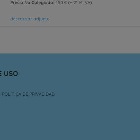
Precio No Colegiado
: 450 € (+ 21 % IVA)
descargar adjunto
E USO
POLÍTICA DE PRIVACIDAD