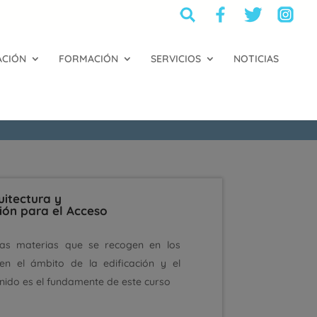
ACIÓN
FORMACIÓN
SERVICIOS
NOTICIAS
uitectura y
ción para el Acceso
las materias que se recogen en los
en el ámbito de la edificación y el
nido es el fundamente de este curso