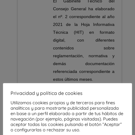
El Gabinete Técnico del
Consejo General ha elaborado
el nº. 2 correspondiente al año
2021 de la Hoja Informativa
Técnica (HIT) en formato
digital, con diferentes
contenidos sobre
reglamentación, normativa y
demás documentación
referenciada correspondiente a
estos últimos meses.
El acceso al presente número
Privacidad y política de cookies
puede realizarse desde:
Utilizamos cookies propias y de terceros para fines
https://www.cgate.es/hit/Hit2021
analíticos y para mostrarte publicidad personalizada
en base a un perfil elaborado a partir de tus hábitos de
-2/index.html
navegación (por ejemplo, páginas visitadas). Puedes
aceptar todas las cookies pulsando el botón “Aceptar”
o configurarlas o rechazar su uso.