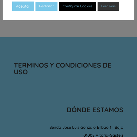
Aceptar
Rechazar
Configurar Cookies
Leer más
TERMINOS Y CONDICIONES DE
USO
DÓNDE ESTAMOS
Senda José Luis Gonzalo Bilbao 1 · Bajo
01008 Vitoria-Gasteiz