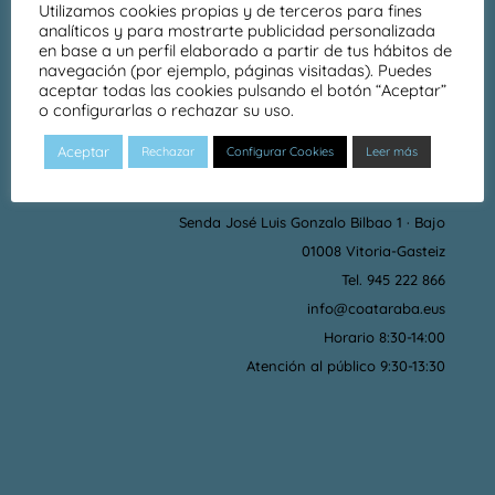
Utilizamos cookies propias y de terceros para fines
USO
analíticos y para mostrarte publicidad personalizada
en base a un perfil elaborado a partir de tus hábitos de
navegación (por ejemplo, páginas visitadas). Puedes
aceptar todas las cookies pulsando el botón “Aceptar”
o configurarlas o rechazar su uso.
Aceptar
Rechazar
Configurar Cookies
Leer más
DÓNDE ESTAMOS
Senda José Luis Gonzalo Bilbao 1 · Bajo
01008 Vitoria-Gasteiz
Tel. 945 222 866
info@coataraba.eus
Horario 8:30-14:00
Atención al público 9:30-13:30