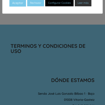
Aceptar
Rechazar
Configurar Cookies
Leer más
TERMINOS Y CONDICIONES DE
USO
DÓNDE ESTAMOS
Senda José Luis Gonzalo Bilbao 1 · Bajo
01008 Vitoria-Gasteiz