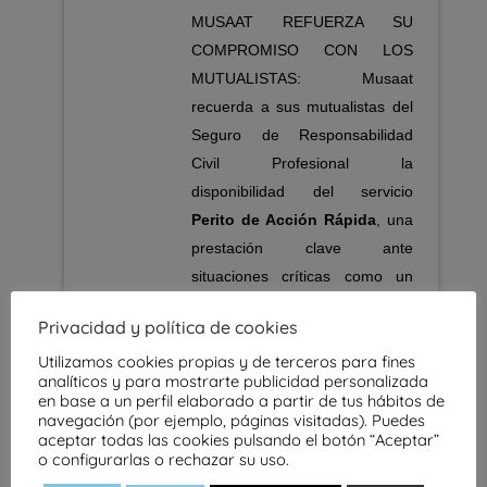
MUSAAT REFUERZA SU
COMPROMISO CON LOS
MUTUALISTAS: Musaat
recuerda a sus mutualistas del
Seguro de Responsabilidad
Civil Profesional la
disponibilidad del servicio
Perito de Acción Rápida
, una
prestación clave ante
situaciones críticas como un
accidente laboral con resultado
Privacidad y política de cookies
de muerte o lesiones graves.
Utilizamos cookies propias y de terceros para fines
analíticos y para mostrarte publicidad personalizada
en base a un perfil elaborado a partir de tus hábitos de
navegación (por ejemplo, páginas visitadas). Puedes
aceptar todas las cookies pulsando el botón “Aceptar”
o configurarlas o rechazar su uso.