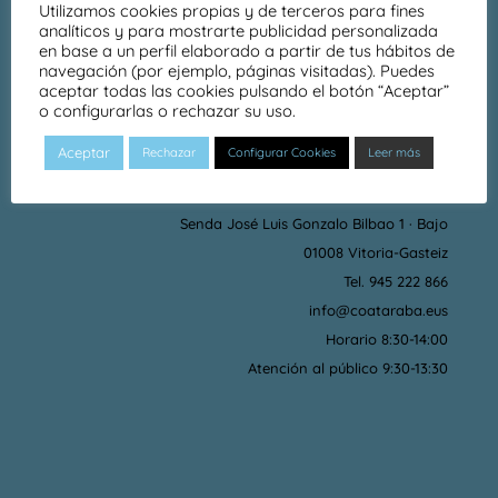
Utilizamos cookies propias y de terceros para fines
USO
analíticos y para mostrarte publicidad personalizada
en base a un perfil elaborado a partir de tus hábitos de
navegación (por ejemplo, páginas visitadas). Puedes
aceptar todas las cookies pulsando el botón “Aceptar”
o configurarlas o rechazar su uso.
Aceptar
Rechazar
Configurar Cookies
Leer más
DÓNDE ESTAMOS
Senda José Luis Gonzalo Bilbao 1 · Bajo
01008 Vitoria-Gasteiz
Tel. 945 222 866
info@coataraba.eus
Horario 8:30-14:00
Atención al público 9:30-13:30