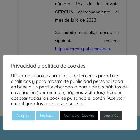
número 157 de la revista
CERCHA correspondiente al
mes de julio de 2023.
Se puede consultar desde el
siguiente enlace:
https://cercha.publicaciones-
digitales.com/.157
Privacidad y política de cookies
Utilizamos cookies propias y de terceros para fines
analíticos y para mostrarte publicidad personalizada
en base a un perfil elaborado a partir de tus hábitos de
navegación (por ejemplo, páginas visitadas). Puedes
aceptar todas las cookies pulsando el botón “Aceptar”
o configurarlas o rechazar su uso.
Aceptar
Rechazar
Configurar Cookies
Leer más