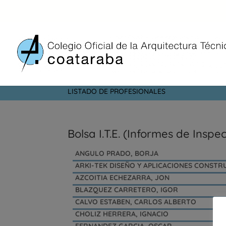
BOLSA EMPLEO
LISTADO DE PROFESIONALES
Bolsa I.T.E. (Informes de Inspe
ANGULO PRADO, BORJA
ARKI-TEK DISEÑO Y APLICACIONES CONSTRUC
AZCOITIA ECHEZARRA, JON
BLAZQUEZ CARRETERO, IGOR
CALVO ESTABEN, CARLOS ALBERTO
CHOLIZ HERRERA, IGNACIO
FERNANDEZ GARCIA, OSCAR