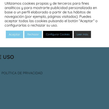
Utilizamos cookies propias y de terceros para fines
hectorgasteiz@hotmail.es
605721556
analíticos y para mostrarte publicidad personalizada en
burgueta@live.com
699965690
base a un perfil elaborado a partir de tus hábitos de
navegación (por ejemplo, páginas visitadas). Puedes
aim@aimtallerdearquitectura.com
685702874
aceptar todas las cookies pulsando el botón “Aceptar” o
ferminluissanchezroa@gmail.com
600560668
configurarlas o rechazar su uso.
estudio@unaiuralde.es
669619016
Aceptar
Rechazar
Configurar Cookies
Leer más
E USO
POLÍTICA DE PRIVACIDAD