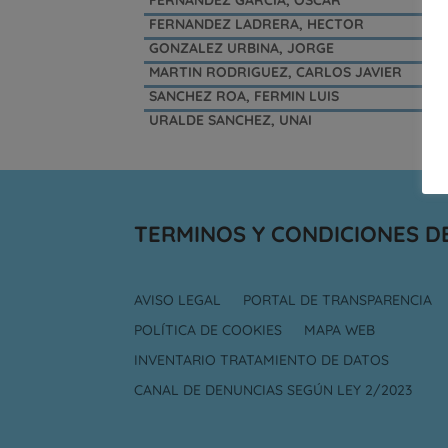
FERNANDEZ LADRERA, HECTOR
GONZALEZ URBINA, JORGE
MARTIN RODRIGUEZ, CARLOS JAVIER
SANCHEZ ROA, FERMIN LUIS
URALDE SANCHEZ, UNAI
TERMINOS Y CONDICIONES D
AVISO LEGAL
PORTAL DE TRANSPARENCIA
POLÍTICA DE COOKIES
MAPA WEB
INVENTARIO TRATAMIENTO DE DATOS
CANAL DE DENUNCIAS SEGÚN LEY 2/2023