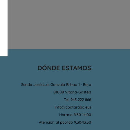
DÓNDE ESTAMOS
Senda José Luis Gonzalo Bilbao 1 · Bajo
01008 Vitoria-Gasteiz
Tel. 945 222 866
info@coataraba.eus
Horario 8:30-14:00
Atención al público 9:30-13:30