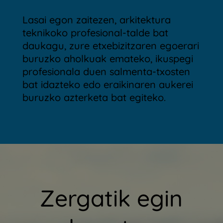
Lasai egon zaitezen, arkitektura
teknikoko profesional-talde bat
daukagu, zure etxebizitzaren egoerari
buruzko aholkuak emateko, ikuspegi
profesionala duen salmenta-txosten
bat idazteko edo eraikinaren aukerei
buruzko azterketa bat egiteko.
Zergatik egin