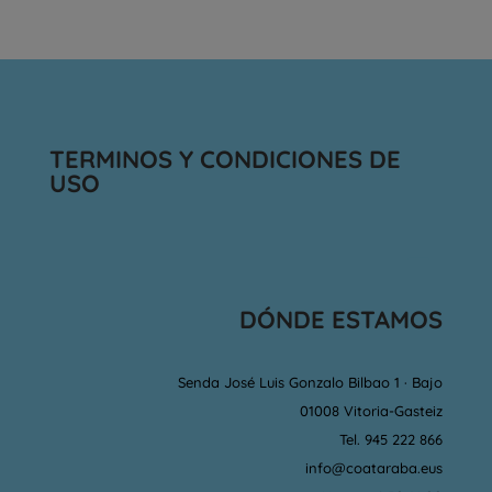
TERMINOS Y CONDICIONES DE
USO
DÓNDE ESTAMOS
Senda José Luis Gonzalo Bilbao 1 · Bajo
01008 Vitoria-Gasteiz
Tel. 945 222 866
info@coataraba.eus