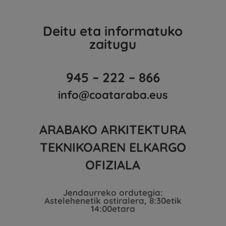
Deitu eta informatuko
zaitugu
945 – 222 – 866
info@coataraba.eus
ARABAKO ARKITEKTURA
TEKNIKOAREN ELKARGO
OFIZIALA
Jendaurreko ordutegia:
Astelehenetik ostiralera, 8:30etik
14:00etara