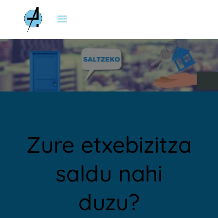
Zure etxebizitza
saldu nahi
duzu?