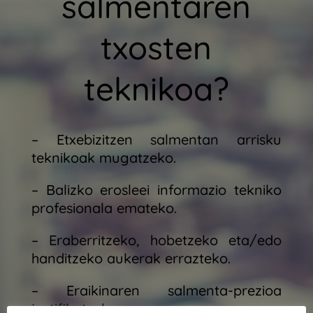
salmentaren
txosten
teknikoa?
– Etxebizitzen salmentan arrisku
teknikoak mugatzeko.
– Balizko erosleei informazio tekniko
profesionala emateko.
– Eraberritzeko, hobetzeko eta/edo
handitzeko aukerak errazteko.
– Eraikinaren salmenta-prezioa
justifikatzeko.