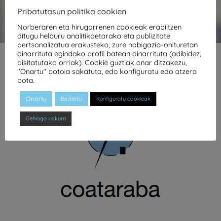
Pribatutasun politika cookien
Norberaren eta hirugarrenen cookieak erabiltzen
ditugu helburu analitikoetarako eta publizitate
pertsonalizatua erakusteko, zure nabigazio-ohituretan
oinarrituta egindako profil batean oinarrituta (adibidez,
bisitatutako orriak). Cookie guztiak onar ditzakezu,
"Onartu" botoia sakatuta, edo konfiguratu edo atzera
bota.
Onartu
Baztertu
Konfiguratu cookieak
Gehiago irakurri