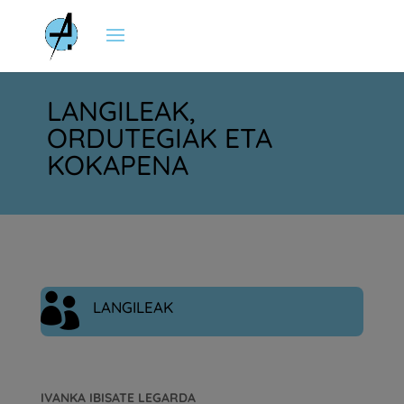
LANGILEAK,
ORDUTEGIAK ETA
KOKAPENA

LANGILEAK
IVANKA IBISATE LEGARDA