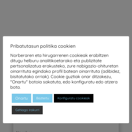
Pribatutasun politika cookien
Norberaren eta hirugarrenen cookieak erabiltzen
ditugu helburu analitikoetarako eta publizitate
pertsonalizatua erakusteko, zure nabigazio-ohituretan
oinarrituta egindako profil batean oinarrituta (adibidez,
bisitatutako orriak). Cookie guztiak onar ditzakezu,
"Onartu" botoia sakatuta, edo konfiguratu edo atzera
bota.
Onartu
Baztertu
Konfiguratu cookieak
JARRI HARREMANETAN GUREKIN

Bete formulario hau eta ahalik eta
Gehiago irakurri
lasterren jarriko gara zurekin
harremanetan