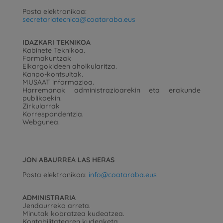
Posta elektronikoa:
secretariatecnica@coataraba.eus
IDAZKARI TEKNIKOA
Kabinete Teknikoa.
Formakuntzak
Elkargokideen aholkularitza.
Kanpo-kontsultak.
MUSAAT informazioa.
Harremanak administrazioarekin eta erakunde
publikoekin.
Zirkularrak
Korrespondentzia.
Webgunea.
JON ABAURREA LAS HERAS
Posta elektronikoa:
info@coataraba.eus
ADMINISTRARIA
Jendaurreko arreta.
Minutak kobratzea kudeatzea.
Kontabilitatearen kudeaketa.